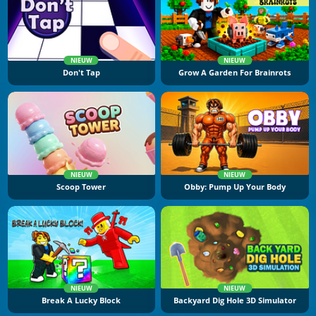
NIEUW
NIEUW
Don't Tap
Grow A Garden For Brainrots
NIEUW
NIEUW
Scoop Tower
Obby: Pump Up Your Body
NIEUW
NIEUW
Break A Lucky Block
Backyard Dig Hole 3D Simulator