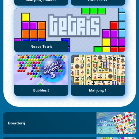
Mah Jong Connect
Love Tester
Neave Tetris
Bubbles 3
Mahjong 1
Boerderij