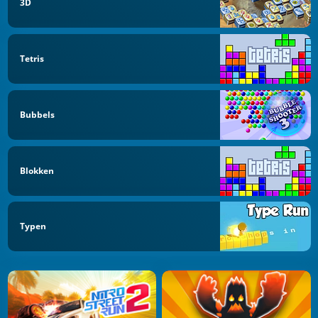
3D
Tetris
Bubbels
Blokken
Typen