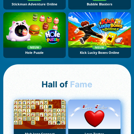
Stickman Adventure Online
Bubble Blasters
NIEUW
NIEUW
Hole Puzzle
Kick Lucky Boxes Online
Hall of
Fame