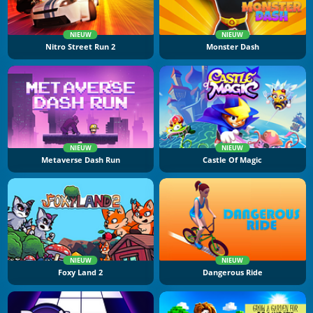
NIEUW
NIEUW
Nitro Street Run 2
Monster Dash
NIEUW
NIEUW
Metaverse Dash Run
Castle Of Magic
NIEUW
NIEUW
Foxy Land 2
Dangerous Ride