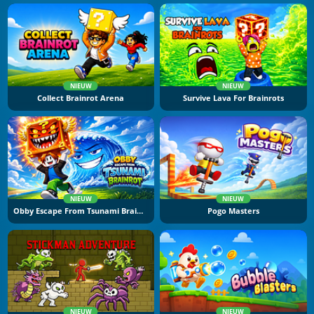
NIEUW
NIEUW
Collect Brainrot Arena
Survive Lava For Brainrots
NIEUW
NIEUW
Obby Escape From Tsunami Brainrot
Pogo Masters
NIEUW
NIEUW