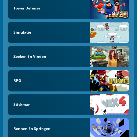
Tower Defense
Simulatie
Zoeken En Vinden
RPG
Stickman
Rennen En Springen