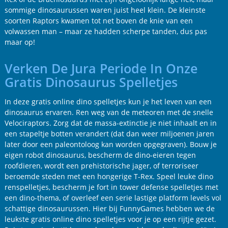
sommige dinosaurussen waren juist heel klein. De kleinste
soorten Raptors kwamen tot net boven de knie van een
volwassen man – maar ze hadden scherpe tanden, dus pas
maar op!
Verken De Jura Periode In Onze
Gratis Dinosaurus Spelletjes
In deze gratis online dino spelletjes kun je het leven van een
dinosaurus ervaren. Ren weg van de meteoren met de snelle
Velociraptors. Zorg dat de massa-extinctie je niet inhaalt en in
een stapeltje botten verandert (dat dan weer miljoenen jaren
later door een paleontoloog kan worden opgegraven). Bouw je
eigen robot dinosaurus, bescherm de dino-eieren tegen
roofdieren, wordt een prehistorische jager, of terroriseer
beroemde steden met een hongerige T-Rex. Speel leuke dino
renspelletjes, bescherm je fort in tower defense spelletjes met
een dino-thema, of overleef een serie lastige platform levels vol
schattige dinosaurussen. Hier bij FunnyGames hebben we de
leukste gratis online dino spelletjes voor je op een rijtje gezet.