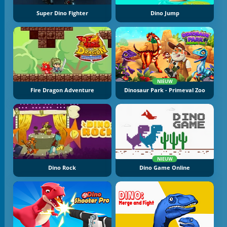
Super Dino Fighter
Dino Jump
NIEUW
Fire Dragon Adventure
Dinosaur Park - Primeval Zoo
NIEUW
Dino Rock
Dino Game Online