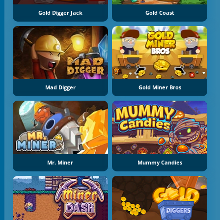
Gold Digger Jack
Gold Coast
Mad Digger
Gold Miner Bros
Mr. Miner
Mummy Candies