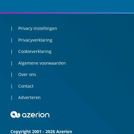
Privacy instellingen
Privacyverklaring
Cookieverklaring
Algemene voorwaarden
Over ons
Contact
Adverteren
Copyright 2001 - 2026 Azerion