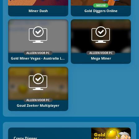
NIEUW
Miner Dash
Gold Diggers Online
ALLEEN VOOR PC
ALLEEN VOOR PC
Gold Miner Vegas - Australia Levels
Mega Miner
ALLEEN VOOR PC
Goud Zoeker Multiplayer
Crazy Digger