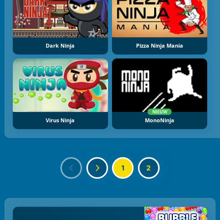
Dark Ninja
Pizza Ninja Mania
NIEUW
Virus Ninja
MonoNinja
1
2