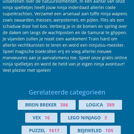
uitoefenen over de natuurelementen. In een aantal van onze
ninja spelletjes heeft jouw ninja inderdaad allerlei coole
superkrachten. Verzamel een arsenaal aan toffe ninja wapens
zoals zwaarden, messen, werpsterren, en pijlen. Flits als een
schaduw door het bos. Verberg je in de bomen en spring over
de daken om langs de wachtposten en de Samurai te glippen.
Je vijanden zullen je nooit zien aankomen! Train hard om
allerlei vechtkunsten te leren en word een ninjutsu-meester.
Speel magische boekrollen vrij en voeg allerlei nieuwe
manoeuvres aan je aanvalsmenu toe. Speel onze gratis online
ninja spelletjes en word de held van je eigen ninja avontuur!
Veel plezier met spelen!
Gerelateerde categorieën
BREIN BREKER
386
LOGICA
389
VEX
16
LEGO NINJAGO
3
PUZZEL
1617
BEJEWELED
105