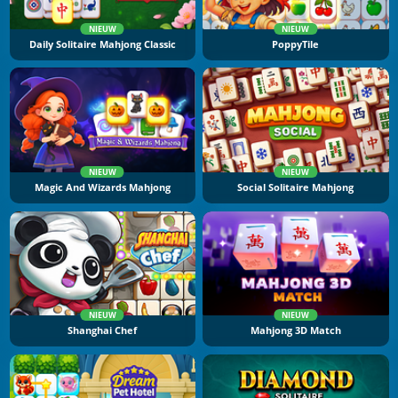
NIEUW
NIEUW
Daily Solitaire Mahjong Classic
PoppyTile
NIEUW
NIEUW
Magic And Wizards Mahjong
Social Solitaire Mahjong
NIEUW
NIEUW
Shanghai Chef
Mahjong 3D Match