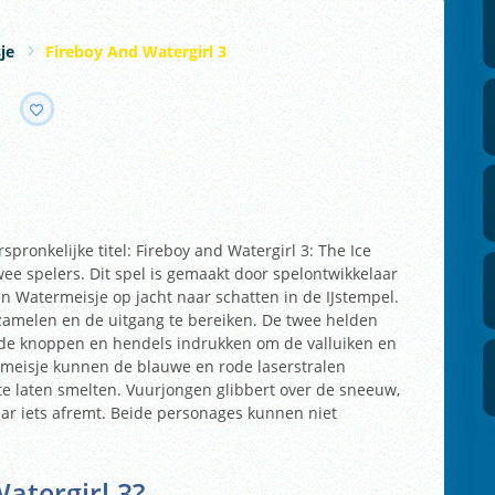
je
Fireboy And Watergirl 3
pronkelijke titel: Fireboy and Watergirl 3: The Ice
wee spelers. Dit spel is gemaakt door spelontwikkelaar
en Watermeisje op jacht naar schatten in de IJstempel.
zamelen en de uitgang te bereiken. De twee helden
e knoppen en hendels indrukken om de valluiken en
ermeisje kunnen de blauwe en rode laserstralen
 te laten smelten. Vuurjongen glibbert over de sneeuw,
haar iets afremt. Beide personages kunnen niet
atergirl 3
?