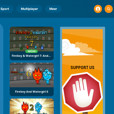
Sport
Multiplayer
Meer
NIEUW
Fireboy & Watergirl 7: And Friends
Fireboy And Watergirl 6