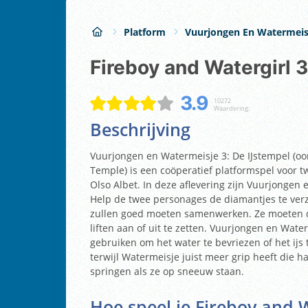
Platform
Vuurjongen En Watermeis
Fireboy and Watergirl 3
3.9
10272
Waardering:
Beschrijving
Vuurjongen en Watermeisje 3: De IJstempel (oors
Temple) is een coöperatief platformspel voor t
Olso Albet. In deze aflevering zijn Vuurjongen 
Help de twee personages de diamantjes te ver
zullen goed moeten samenwerken. Ze moeten d
liften aan of uit te zetten. Vuurjongen en Wat
gebruiken om het water te bevriezen of het ijs
terwijl Watermeisje juist meer grip heeft die 
springen als ze op sneeuw staan.
Hoe speel je
Fireboy and W