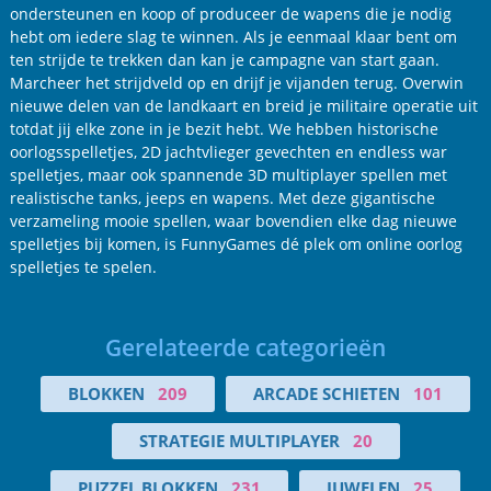
ondersteunen en koop of produceer de wapens die je nodig
hebt om iedere slag te winnen. Als je eenmaal klaar bent om
ten strijde te trekken dan kan je campagne van start gaan.
Marcheer het strijdveld op en drijf je vijanden terug. Overwin
nieuwe delen van de landkaart en breid je militaire operatie uit
totdat jij elke zone in je bezit hebt. We hebben historische
oorlogsspelletjes, 2D jachtvlieger gevechten en endless war
spelletjes, maar ook spannende 3D multiplayer spellen met
realistische tanks, jeeps en wapens. Met deze gigantische
verzameling mooie spellen, waar bovendien elke dag nieuwe
spelletjes bij komen, is FunnyGames dé plek om online oorlog
spelletjes te spelen.
Gerelateerde categorieën
BLOKKEN
209
ARCADE SCHIETEN
101
STRATEGIE MULTIPLAYER
20
PUZZEL BLOKKEN
231
JUWELEN
25