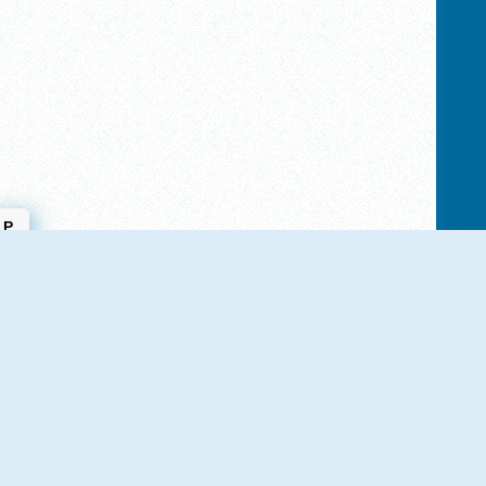
P
Pac Game
Classic Pac