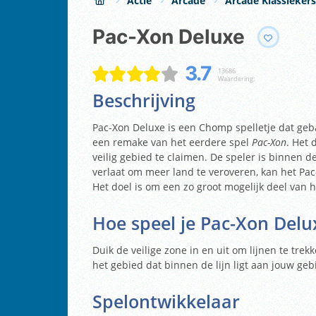
Actie
Arcade
Arcade Klassiekers
Pac-Xon Deluxe
3.7
13686
Waardering:
Beschrijving
Pac-Xon Deluxe is een Chomp spelletje dat geba
een remake van het eerdere spel
Pac-Xon
. Het 
veilig gebied te claimen. De speler is binnen 
verlaat om meer land te veroveren, kan het P
Het doel is om een zo groot mogelijk deel van 
Hoe speel je
Pac-Xon Delu
Duik de veilige zone in en uit om lijnen te tre
het gebied dat binnen de lijn ligt aan jouw ge
Spelontwikkelaar