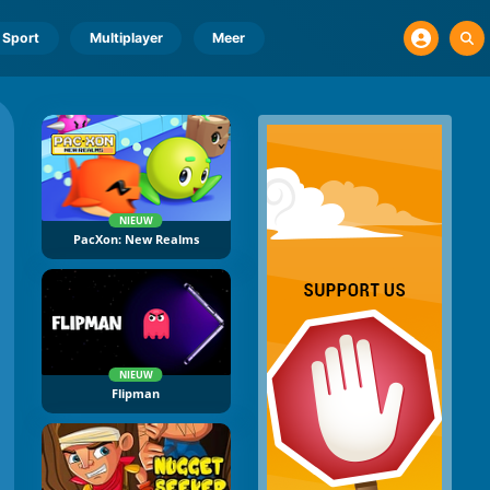
Sport
Multiplayer
Meer
NIEUW
PacXon: New Realms
NIEUW
Flipman