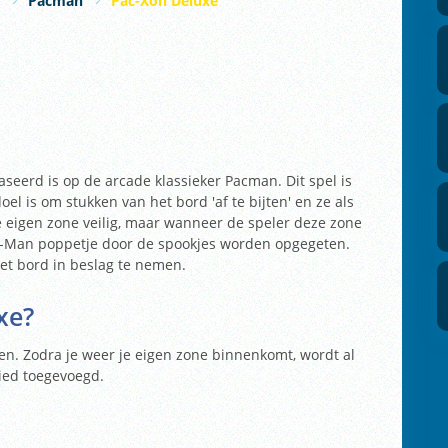
Pacman
Pac-Xon Deluxe
seerd is op de arcade klassieker Pacman. Dit spel is
doel is om stukken van het bord 'af te bijten' en ze als
de eigen zone veilig, maar wanneer de speler deze zone
ac-Man poppetje door de spookjes worden opgegeten.
het bord in beslag te nemen.
xe
?
kken. Zodra je weer je eigen zone binnenkomt, wordt al
bied toegevoegd.