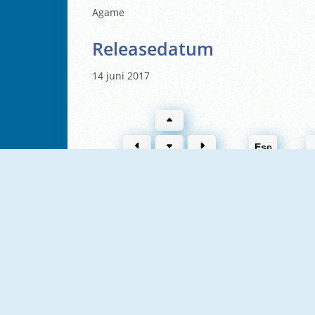
Agame
Releasedatum
14 juni 2017
Esc
Pac-Rat
Paper.io