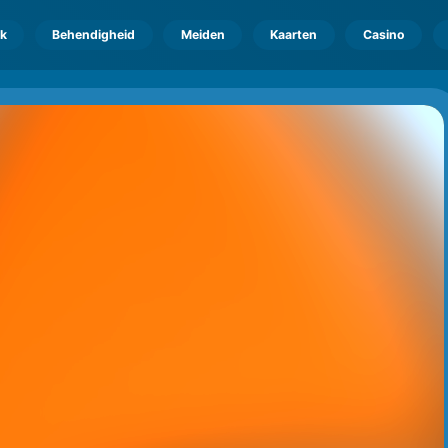
k
Behendigheid
Meiden
Kaarten
Casino