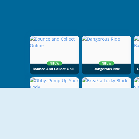
NIEUW
NIEUW
Bounce And Collect Online
Dangerous Ride
NIEUW
NIEUW
Obby: Pump Up Your Body
Break A Lucky Block