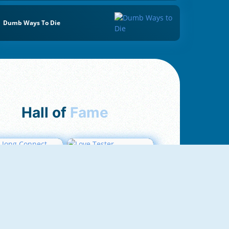
Dumb Ways To Die
Hall of
Fame
ah Jong Connect
Love Tester