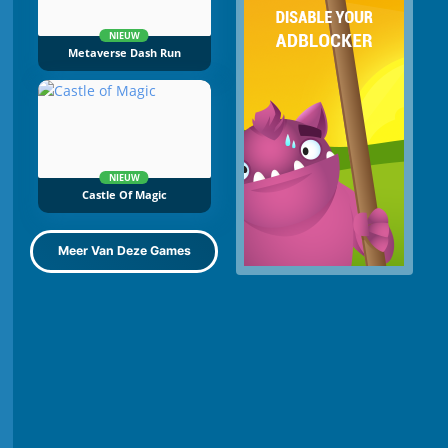
NIEUW
Metaverse Dash Run
NIEUW
Castle Of Magic
Meer Van Deze Games