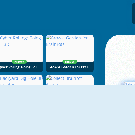
NIEUW
NIEUW
Cyber Rolling: Going Ball 3D
Grow A Garden For Brainrots
NIEUW
NIEUW
Backyard Dig Hole 3D Simulator
Collect Brainrot Arena
M