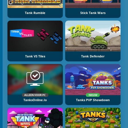
Tank Rumble
Stick Tank Wars
Tank VS Tiles
Tank Defender
ALLEEN VOOR PC
NIEUW
TanksOnline.io
Tanks PVP Showdown