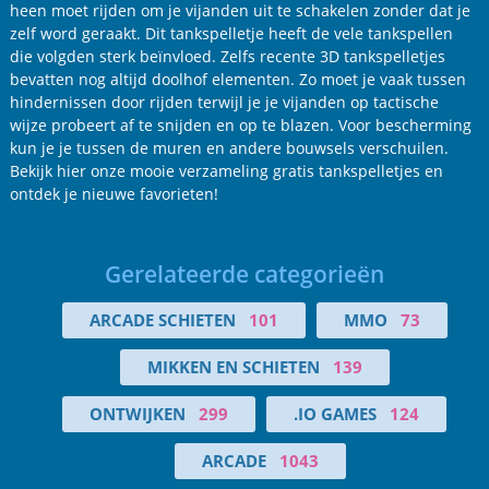
heen moet rijden om je vijanden uit te schakelen zonder dat je
zelf word geraakt. Dit tankspelletje heeft de vele tankspellen
die volgden sterk beïnvloed. Zelfs recente 3D tankspelletjes
bevatten nog altijd doolhof elementen. Zo moet je vaak tussen
hindernissen door rijden terwijl je je vijanden op tactische
wijze probeert af te snijden en op te blazen. Voor bescherming
kun je je tussen de muren en andere bouwsels verschuilen.
Bekijk hier onze mooie verzameling gratis tankspelletjes en
ontdek je nieuwe favorieten!
Gerelateerde categorieën
ARCADE SCHIETEN
101
MMO
73
MIKKEN EN SCHIETEN
139
ONTWIJKEN
299
.IO GAMES
124
ARCADE
1043