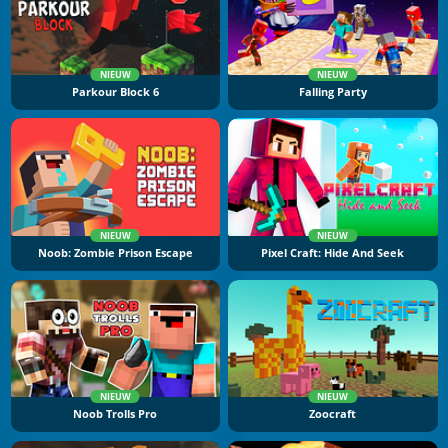
NIEUW
NIEUW
Parkour Block 6
Falling Party
NIEUW
NIEUW
Noob: Zombie Prison Escape
Pixel Craft: Hide And Seek
NIEUW
NIEUW
Noob Trolls Pro
Zoocraft