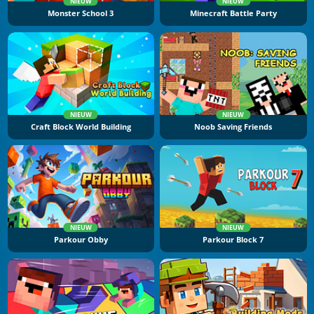
NIEUW
NIEUW
Monster School 3
Minecraft Battle Party
NIEUW
NIEUW
Craft Block World Building
Noob Saving Friends
NIEUW
NIEUW
Parkour Obby
Parkour Block 7