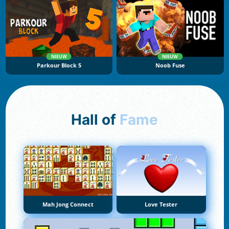
NIEUW
NIEUW
Parkour Block 5
Noob Fuse
Hall of
Fame
Mah Jong Connect
Love Tester