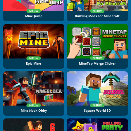
NIEUW
NIEUW
Mine Jump
Building Mods For Minecraft
NIEUW
NIEUW
Epic Mine
MineTap Merge Clicker
NIEUW
NIEUW
Mineblock Obby
Square World 3D