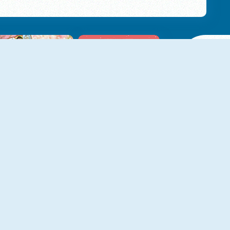
NIEUW
NIEUW
Mojicon Love Connect
Valentines Love Link
NIEUW
NIEUW
Love Tile Trio
Love Archer
M
NIEUW
NIEUW
Love Cats Rope
Bubble Shooter Valentine