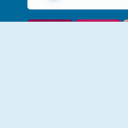
Love Tester 1
Love Tester 3
NIEUW
NIEUW
Cupid's Story: Love Archer Bow
Ellie And Ben Christmas Eve
NIEUW
NIEUW
Venetian Love Affair
Delicious Emily's New Beginning Valentine's Edition