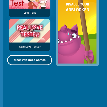
Love Test
Real Love Tester
Meer Van Deze Games