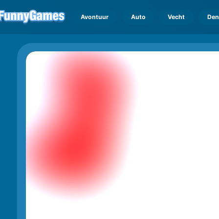
Avontuur
Auto
Vecht
Den