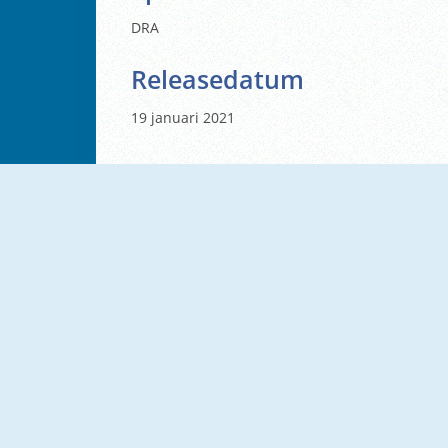
DRA
Releasedatum
19 januari 2021
NIEUW
NIEUW
Survive Lava For Brainrots
Jumper's Quest
NIEUW
NIEUW