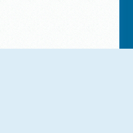
NIEUW
NIEUW
Tsunami Brainrot Online
Obby Parkour Racing
NIEUW
NIEUW