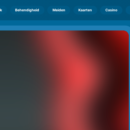
k
Behendigheid
Meiden
Kaarten
Casino