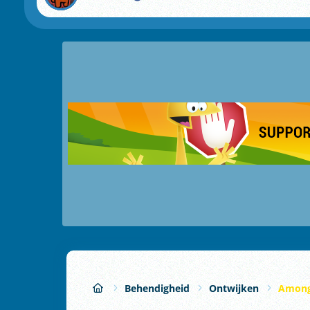
Behendigheid
Ontwijken
Among