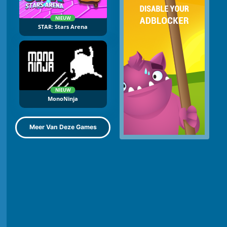
NIEUW
STAR: Stars Arena
NIEUW
MonoNinja
Meer Van Deze Games