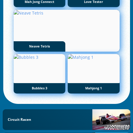
Mah Jong Connect
Love Tester
Neave Tetris
Bubbles 3
Mahjong 1
Circuit Racen