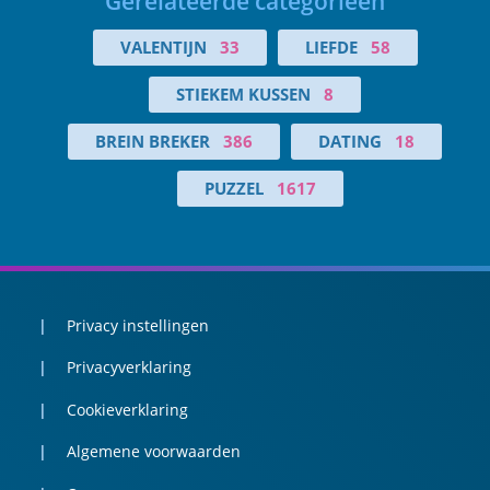
Gerelateerde categorieën
VALENTIJN
33
LIEFDE
58
STIEKEM KUSSEN
8
BREIN BREKER
386
DATING
18
PUZZEL
1617
Privacy instellingen
Privacyverklaring
Cookieverklaring
Algemene voorwaarden