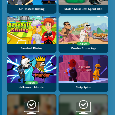
Air Hostess Kissing
Stolen Museum: Agent XXX
NIEUW
Baseball Kissing
Murder Stone Age
NIEUW
Halloween Murder
Sluip Spion