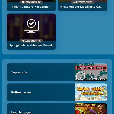
ALLEEN VOOR PC
ALLEEN VOOR PC
TMNT: Donkere Horizonnen
Nickelodeons Moeilijkste Game Ooit
ALLEEN VOOR PC
Spongebob: Krabburger Paniek
Topografie
Rollercoaster
Lego Ninjago