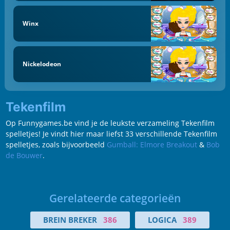
Winx
Nickelodeon
Tekenfilm
Op Funnygames.be vind je de leukste verzameling Tekenfilm
spelletjes! Je vindt hier maar liefst 33 verschillende Tekenfilm
spelletjes, zoals bijvoorbeeld
Gumball: Elmore Breakout
&
Bob
de Bouwer
.
Gerelateerde categorieën
BREIN BREKER
386
LOGICA
389