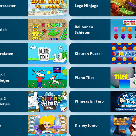
ercoaster
Lego Ninjago
Ballonnen
aiek
Schieten
rplaten
Kleuren Puzzel
p 1
Piano Tiles
letjes
p 2
Phineas En Ferb
letjes
x
Disney Junior