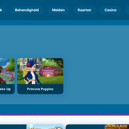
k
Behendigheid
Meiden
Kaarten
Casino
Make Up
Princess Poppins