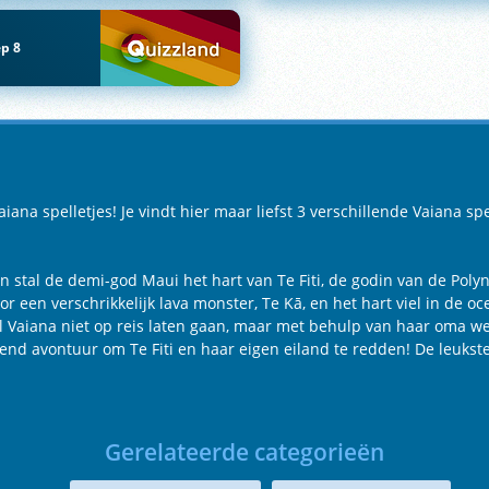
p 8
na spelletjes! Je vindt hier maar liefst 3 verschillende Vaiana spe
en stal de demi-god Maui het hart van Te Fiti, de godin van de Pol
en verschrikkelijk lava monster, Te Kā, en het hart viel in de o
wil Vaiana niet op reis laten gaan, maar met behulp van haar oma w
 avontuur om Te Fiti en haar eigen eiland te redden! De leukste V
Gerelateerde categorieën