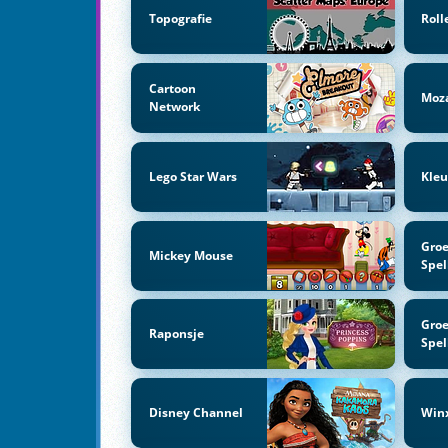
Topografie
Roll
Cartoon
Moz
Network
Lego Star Wars
Kleu
Groe
Mickey Mouse
Spel
Groe
Raponsje
Spel
Disney Channel
Win