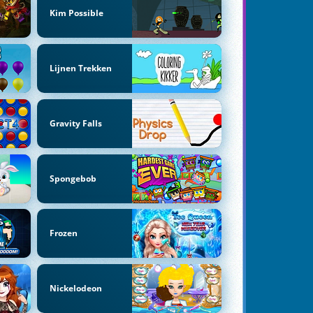
Kim Possible
Lijnen Trekken
Gravity Falls
Spongebob
Frozen
Nickelodeon