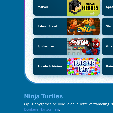
Marvel
Spo
Saloon Brawl
Sle
Spiderman
Grie
Arcade Schieten
Bat
Ninja Turtles
Op Funnygames.be vind je de leukste verzameling Ninj
Donkere Horizonnen
.