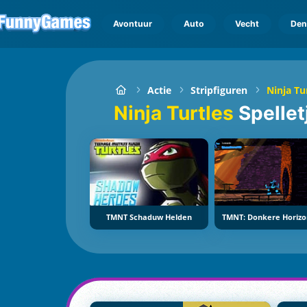
Avontuur
Auto
Vecht
Den
Actie
Stripfiguren
Ninja Tu
Ninja Turtles
Spellet
TMNT Schaduw Helden
TMNT: Donkere Horiz