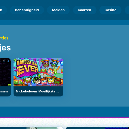
k
Behendigheid
Meiden
Kaarten
Casino
rtles
jes
onnen
Nickelodeons Moeilijkste Game Ooit