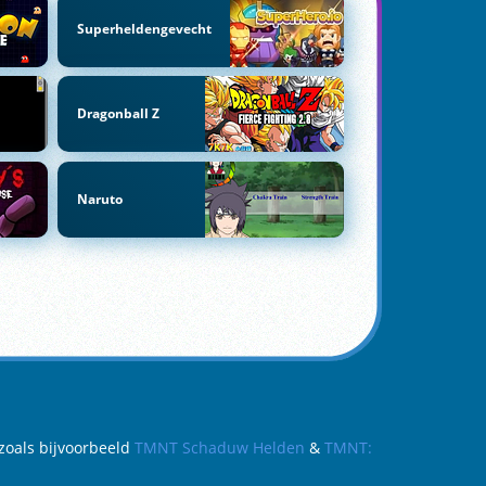
Superheldengevecht
Dragonball Z
Naruto
 zoals bijvoorbeeld
TMNT Schaduw Helden
&
TMNT: