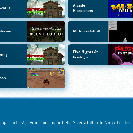
Arcade
okhuis
Klassiekers
nderman
Mutilate-A-Doll
Five Nights At
zelig
Freddy's
man
a Turtles! Je vindt hier maar liefst 3 verschillende Ninja Turtles,