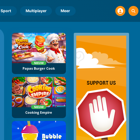
Sport
Multiplayer
Meer
NIEUW
Papas Burger Cook
NIEUW
Cooking Empire