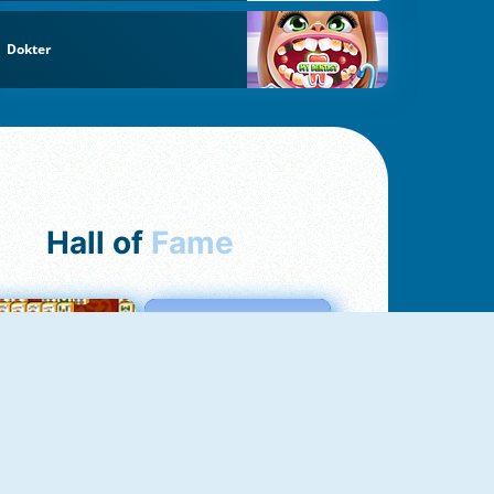
Dokter
Hall of
Fame
ah Jong Connect
Love Tester