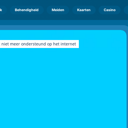
k
Behendigheid
Meiden
Kaarten
Casino
 niet meer ondersteund op het internet