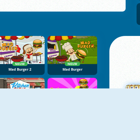
NIEUW
NIEUW
Mad Burger 2
Mad Burger
NIEUW
NIEUW
Kitchen Bazar
Restaurant Rush
M