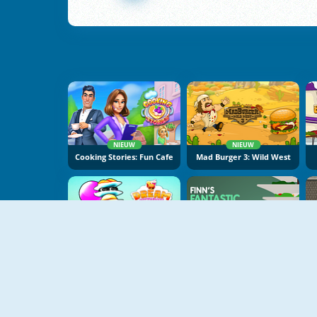
NIEUW
NIEUW
Cooking Stories: Fun Cafe
Mad Burger 3: Wild West
NIEUW
Dream Restaurant
Finn's Fantastic Food Machine