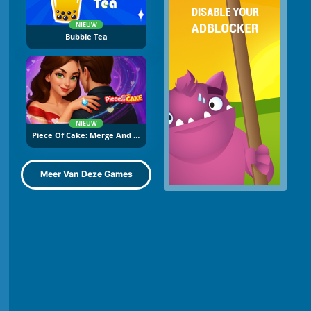
NIEUW
Bubble Tea
NIEUW
Piece Of Cake: Merge And Bake
Meer Van Deze Games