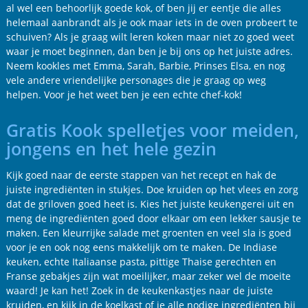
al wel een behoorlijk goede kok, of ben jij er eentje die alles
helemaal aanbrandt als je ook maar iets in de oven probeert te
schuiven? Als je graag wilt leren koken maar niet zo goed weet
waar je moet beginnen, dan ben je bij ons op het juiste adres.
Neem kookles met Emma, Sarah, Barbie, Prinses Elsa, en nog
vele andere vriendelijke personages die je graag op weg
helpen. Voor je het weet ben je een echte chef-kok!
Gratis Kook spelletjes voor meiden,
jongens en het hele gezin
Kijk goed naar de eerste stappen van het recept en hak de
juiste ingrediënten in stukjes. Doe kruiden op het vlees en zorg
dat de griloven goed heet is. Kies het juiste keukengerei uit en
meng de ingrediënten goed door elkaar om een lekker sausje te
maken. Een kleurrijke salade met groenten en veel sla is goed
voor je en ook nog eens makkelijk om te maken. De Indiase
keuken, echte Italiaanse pasta, pittige Thaise gerechten en
Franse gebakjes zijn wat moeilijker, maar zeker wel de moeite
waard! Je kan het! Zoek in de keukenkastjes naar de juiste
kruiden, en kijk in de koelkast of je alle nodige ingrediënten bij