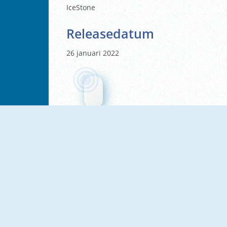
IceStone
Releasedatum
26 januari 2022
NIEUW
NIEUW
Cooking Stories: Fun Cafe
Mad Burger 3: Wild West