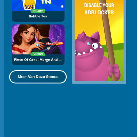
NIEUW
Bubble Tea
NIEUW
Piece Of Cake: Merge And Bake
Meer Van Deze Games