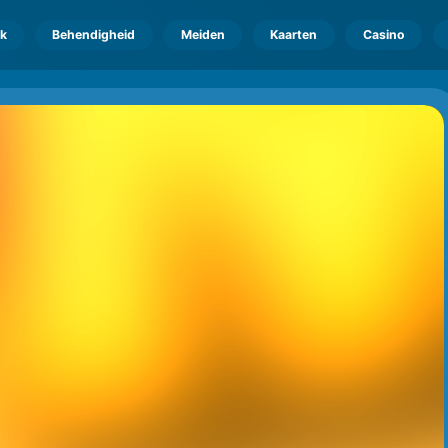
k
Behendigheid
Meiden
Kaarten
Casino