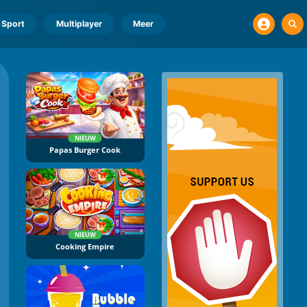
Sport
Multiplayer
Meer
NIEUW
Papas Burger Cook
NIEUW
Cooking Empire