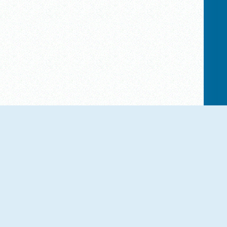
NIEUW
NIEUW
Mad Burger 2
Dream Restaurant