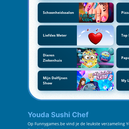
Schoonheidssalon
Pizz
Liefdes Meter
Top
Dieren
Papa
Ziekenhuis
Mijn Dolfijnen
My L
Show
Youda Sushi Chef
Op Funnygames.be vind je de leukste verzameling Youd