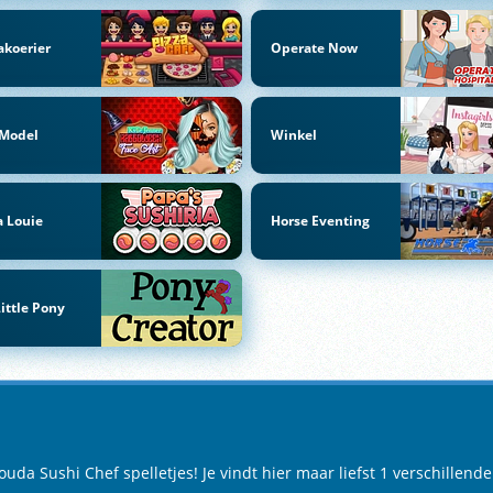
akoerier
Operate Now
 Model
Winkel
 Louie
Horse Eventing
ittle Pony
a Sushi Chef spelletjes! Je vindt hier maar liefst 1 verschillende