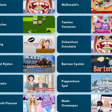
arts
McDonald's
Taarten
clen
Versieren
Ziekenhuis
ng
Simulatie
d Rijden
Barman Spelen
Poppenhuis
atie
Spel
Mode
loft Planner
Ontwerper