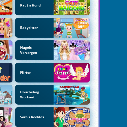
Kat En Hond
Babysitter
Nagels
Verzorgen
Flirten
Douchebag
Workout
Sara's Kookles