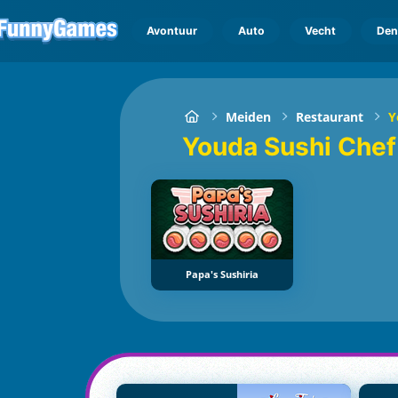
Avontuur
Auto
Vecht
Den
Meiden
Restaurant
Y
Youda Sushi Che
Papa's Sushiria