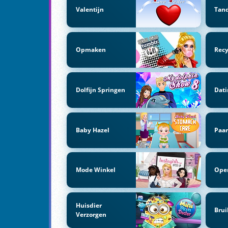
Valentijn
Tand
Opmaken
Recy
Dolfijn Springen
Dati
Baby Hazel
Paar
Mode Winkel
Oper
Huisdier
Brui
Verzorgen