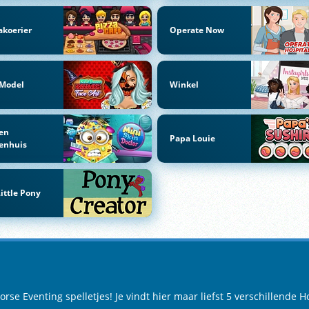
akoerier
Operate Now
 Model
Winkel
en
Papa Louie
enhuis
ittle Pony
e Eventing spelletjes! Je vindt hier maar liefst 5 verschillende Ho