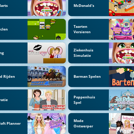
arts
McDonald's
Taarten
clen
Versieren
Ziekenhuis
ng
Simulatie
d Rijden
Barman Spelen
Poppenhuis
atie
Spel
Mode
loft Planner
Ontwerper