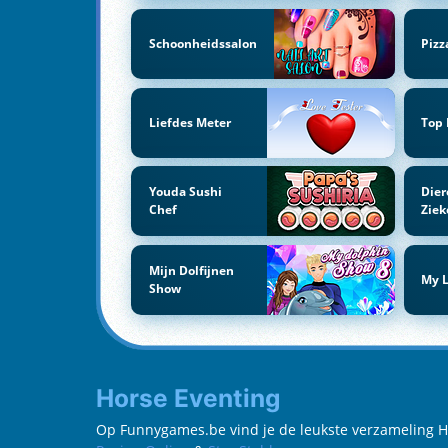
Schoonheidssalon
Pizz
Liefdes Meter
Top
Youda Sushi
Dier
Chef
Ziek
Mijn Dolfijnen
My L
Show
Horse Eventing
Op Funnygames.be vind je de leukste verzameling Hors