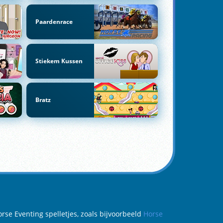
Paardenrace
Stiekem Kussen
Bratz
rse Eventing spelletjes, zoals bijvoorbeeld
Horse