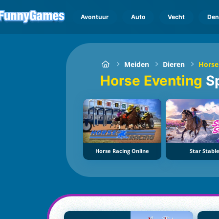
Avontuur
Auto
Vecht
Den
Meiden
Dieren
Horse
Horse Eventing
S
Horse Racing Online
Star Stabl