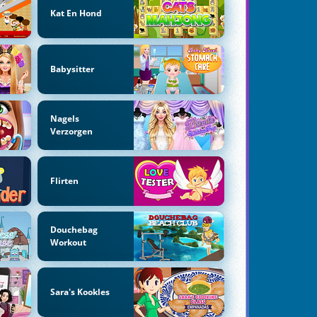
Kat En Hond
Babysitter
Nagels
Verzorgen
Flirten
Douchebag
Workout
Sara's Kookles