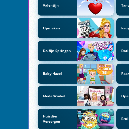
Valentijn
Tand
Opmaken
Recy
Dolfijn Springen
Dati
Baby Hazel
Paar
Mode Winkel
Oper
Huisdier
Brui
Verzorgen