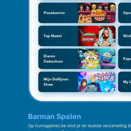
Pizzakoerier
Ope
Top Model
Win
Dieren
Papa
Ziekenhuis
Mijn Dolfijnen
My L
Show
Barman Spelen
Op Funnygames.be vind je de leukste verzameling Bar