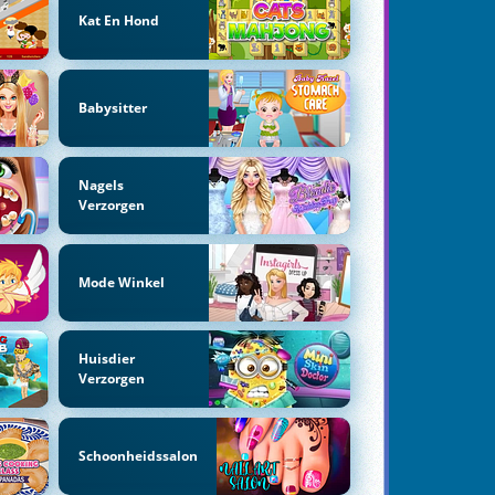
Kat En Hond
Babysitter
Nagels
Verzorgen
Mode Winkel
Huisdier
Verzorgen
Schoonheidssalon