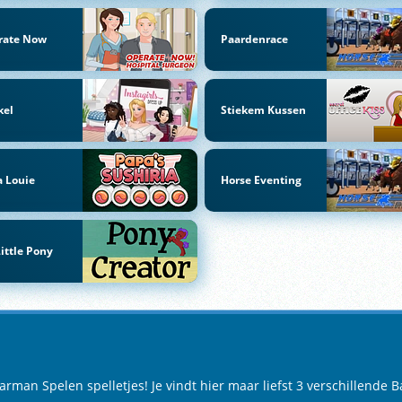
rate Now
Paardenrace
kel
Stiekem Kussen
 Louie
Horse Eventing
ittle Pony
man Spelen spelletjes! Je vindt hier maar liefst 3 verschillende B