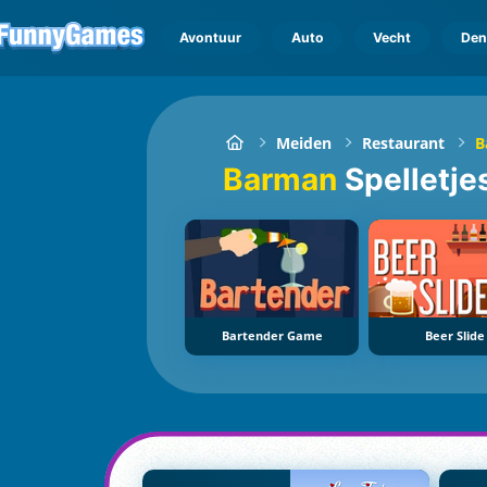
Avontuur
Auto
Vecht
Den
Meiden
Restaurant
B
Barman
Spelletje
Bartender Game
Beer Slide