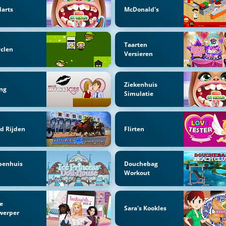
arts
McDonald's
Taarten
clen
Versieren
Ziekenhuis
ng
Simulatie
d Rijden
Flirten
penhuis
Douchebag
Workout
e
Sara's Kookles
werper