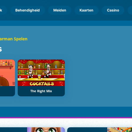
k
Behendigheid
Meiden
Kaarten
Casino
arman Spelen
s
The Right Mix