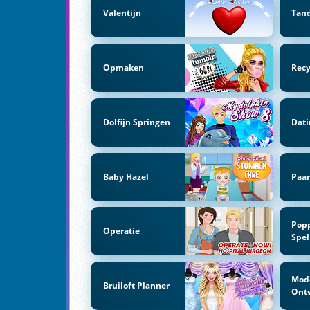
Valentijn
Tand
Opmaken
Recy
Dolfijn Springen
Dati
Baby Hazel
Paar
Pop
Operatie
Spel
Mod
Bruiloft Planner
Ont