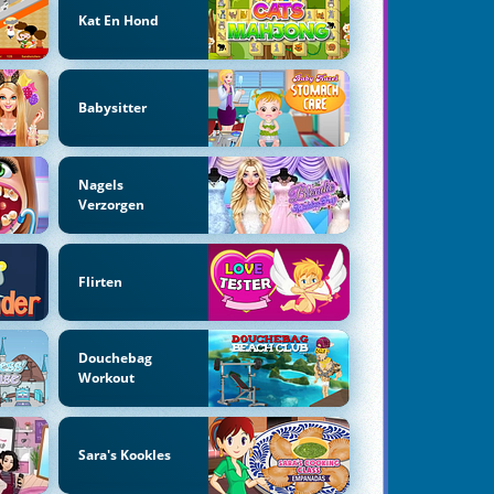
Kat En Hond
Babysitter
Nagels
Verzorgen
Flirten
Douchebag
Workout
Sara's Kookles