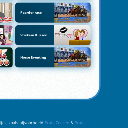
Paardenrace
Stiekem Kussen
Horse Eventing
tjes, zoals bijvoorbeeld
Bratz Zoeken
&
Bratz