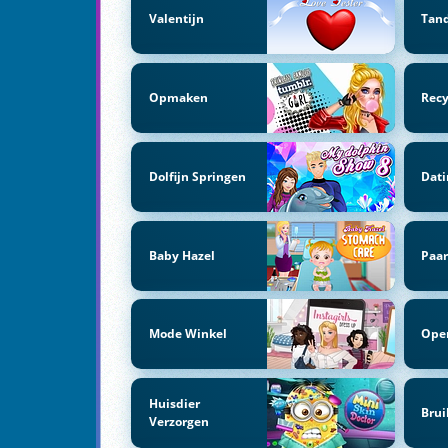
Valentijn
Tand
Opmaken
Recy
Dolfijn Springen
Dati
Baby Hazel
Paar
Mode Winkel
Oper
Huisdier
Brui
Verzorgen