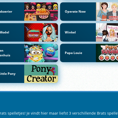
akoerier
Operate Now
 Model
Winkel
en
Papa Louie
enhuis
ittle Pony
 spelletjes! Je vindt hier maar liefst 3 verschillende Brats spelle