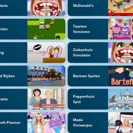
arts
McDonald's
Taarten
clen
Versieren
Ziekenhuis
ng
Simulatie
d Rijden
Barman Spelen
Poppenhuis
atie
Spel
Mode
loft Planner
Ontwerper