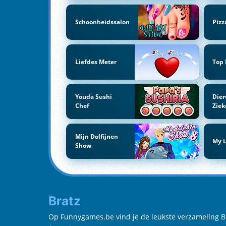
Schoonheidssalon
Pizz
Liefdes Meter
Top
Youda Sushi
Dier
Chef
Ziek
Mijn Dolfijnen
My L
Show
Bratz
Op Funnygames.be vind je de leukste verzameling Brats