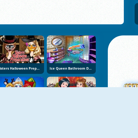
Sisters Halloween Preparations
Ice Queen Bathroom Decoration
Christmas Face Painting
Princesses At Met Gala Ball
M