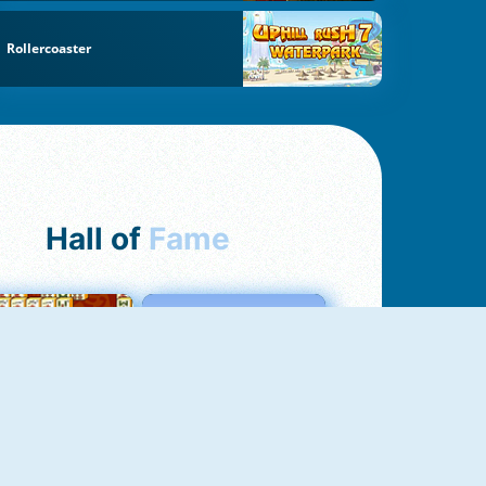
Rollercoaster
Hall of
Fame
ah Jong Connect
Love Tester