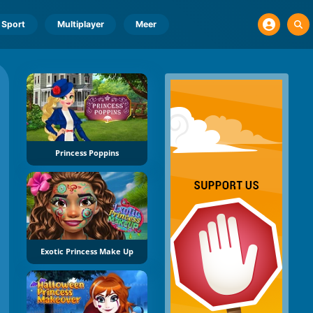
Sport
Multiplayer
Meer
Princess Poppins
Exotic Princess Make Up