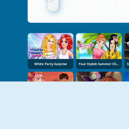
White Party Surprise
Your Stylish Summer Checklist
Who Wore It Better
Ice Princess Halloween Costumes