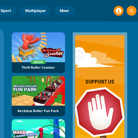
Sport
Multiplayer
Meer
NIEUW
Thrill Roller Coaster
Reckless Roller Fun Park