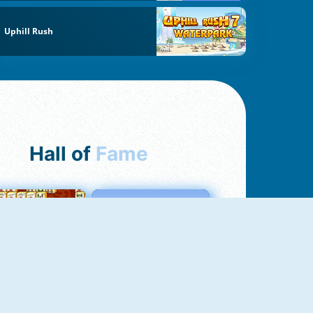
Uphill Rush
Hall of
Fame
ah Jong Connect
Love Tester