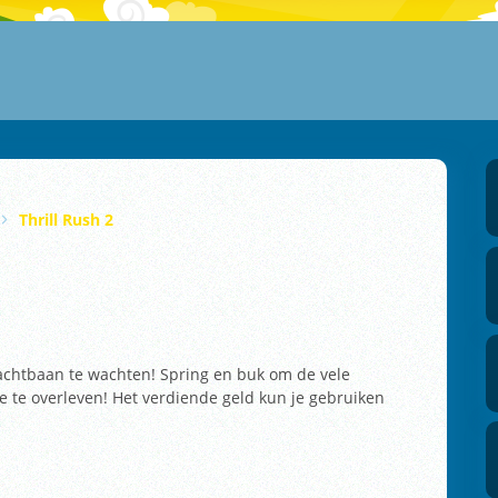
Thrill Rush 2
 achtbaan te wachten! Spring en buk om de vele
ie te overleven! Het verdiende geld kun je gebruiken