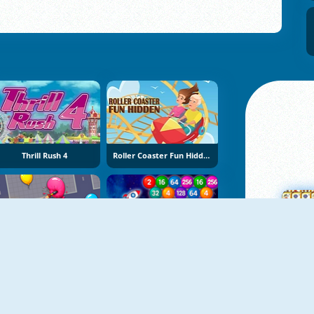
Thrill Rush 4
Roller Coaster Fun Hidden
NIEUW
NIEUW
BloonsSurvival.io
Number Bubble Shooter
M