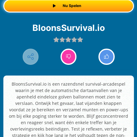
Nu Spelen
BloonsSurvival.io
BloonsSurvival.io is een razendsnel survival-arcadespel
waarin je met de automatische dartaanvallen van je
apenheld eindeloze golven ballonnen moet zien te
verslaan. Ontwijk het gevaar, laat vijanden knappen
voordat ze je bereiken en verzamel munten en power-ups
om bij elke poging sterker te worden. Blijf geconcentreerd
en reageer snel, want één enkele treffer kan je
overlevingsreeks beëindigen. Test je reflexen, verbeter je
strategie en kijk hoe lang je het volhoudt tegen de non-