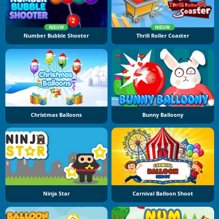
NIEUW
NIEUW
Number Bubble Shooter
Thrill Roller Coaster
Christmas Balloons
Bunny Balloony
Ninja Star
Carnival Balloon Shoot