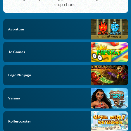
stop chaos.
Avontuur
.io Games
Lego Ninjago
Vaiana
Rollercoaster