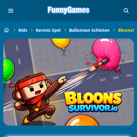
Kids
Kermis Spel
Ballonnen Schieten
BloonsSu