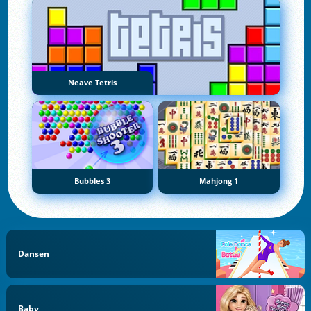
Neave Tetris
Bubbles 3
Mahjong 1
Dansen
Baby