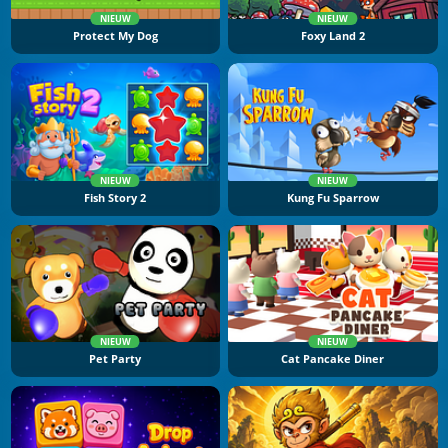
NIEUW
NIEUW
Protect My Dog
Foxy Land 2
NIEUW
NIEUW
Fish Story 2
Kung Fu Sparrow
NIEUW
NIEUW
Pet Party
Cat Pancake Diner