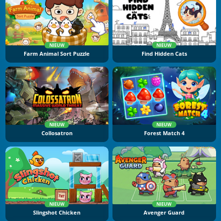
NIEUW
NIEUW
Farm Animal Sort Puzzle
Find Hidden Cats
NIEUW
NIEUW
Collosatron
Forest Match 4
NIEUW
NIEUW
Slingshot Chicken
Avenger Guard