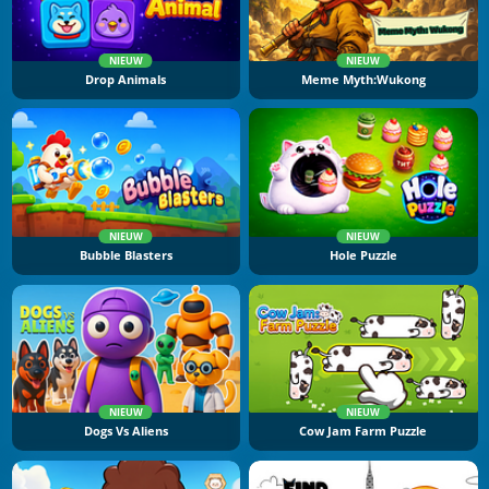
NIEUW
NIEUW
Drop Animals
Meme Myth:Wukong
NIEUW
NIEUW
Bubble Blasters
Hole Puzzle
NIEUW
NIEUW
Dogs Vs Aliens
Cow Jam Farm Puzzle