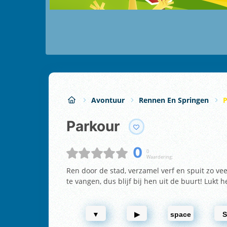
Avontuur
Rennen En Springen
P
Parkour
0
0
Waardering:
Ren door de stad, verzamel verf en spuit zo veel
te vangen, dus blijf bij hen uit de buurt! Lukt 
▼
▶
space
S