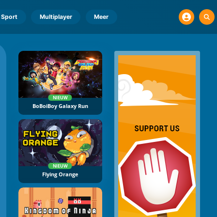
Sport
Multiplayer
Meer
NIEUW
BoBoiBoy Galaxy Run
NIEUW
Flying Orange