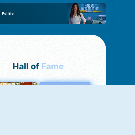
Politie
Hall of
Fame
ah Jong Connect
Love Tester