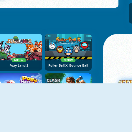
NIEUW
NIEUW
Foxy Land 2
Roller Ball X: Bounce Ball
NIEUW
NIEUW
Pogo Masters
Clash And Run
M