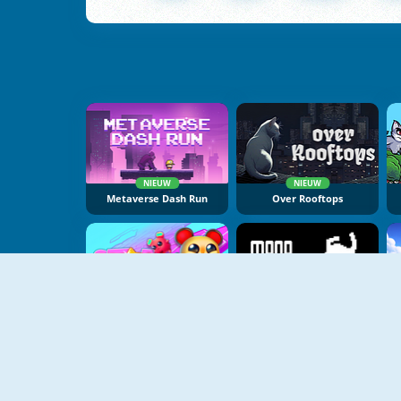
NIEUW
NIEUW
Metaverse Dash Run
Over Rooftops
NIEUW
NIEUW
STAR: Stars Arena
MonoNinja