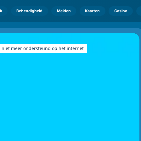
k
Behendigheid
Meiden
Kaarten
Casino
 niet meer ondersteund op het internet