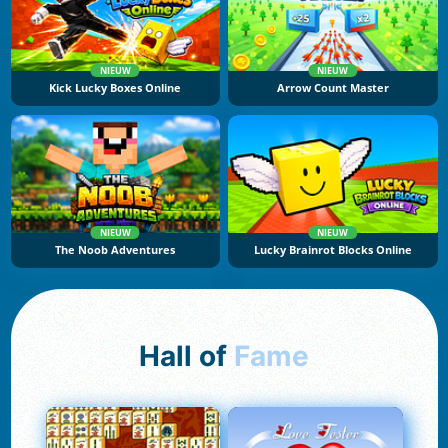
NIEUW
NIEUW
Kick Lucky Boxes Online
Arrow Count Master
NIEUW
NIEUW
The Noob Adventures
Lucky Brainrot Blocks Online
Hall of
Fame