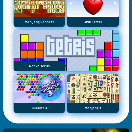
Mah Jong Connect
Love Tester
Neave Tetris
Bubbles 3
Mahjong 1