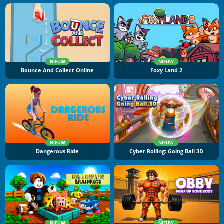
NIEUW
NIEUW
Bounce And Collect Online
Foxy Land 2
NIEUW
NIEUW
Dangerous Ride
Cyber Rolling: Going Ball 3D
NIEUW
NIEUW