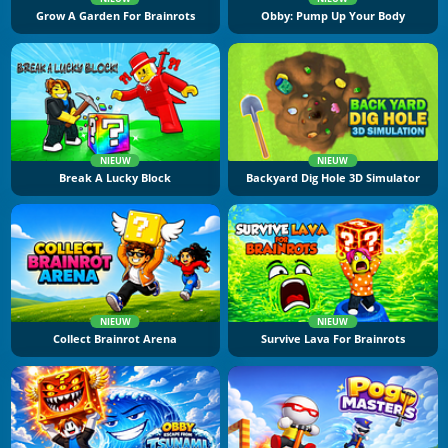
Grow A Garden For Brainrots
Obby: Pump Up Your Body
NIEUW
NIEUW
Break A Lucky Block
Backyard Dig Hole 3D Simulator
NIEUW
NIEUW
Collect Brainrot Arena
Survive Lava For Brainrots