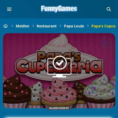
Meiden
Restaurant
Papa Louie
Papa's Cupcak
ALLEEN VOOR PC