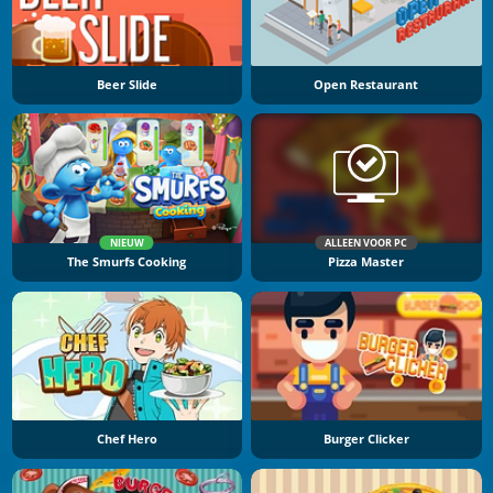
Beer Slide
Open Restaurant
NIEUW
ALLEEN VOOR PC
The Smurfs Cooking
Pizza Master
Chef Hero
Burger Clicker