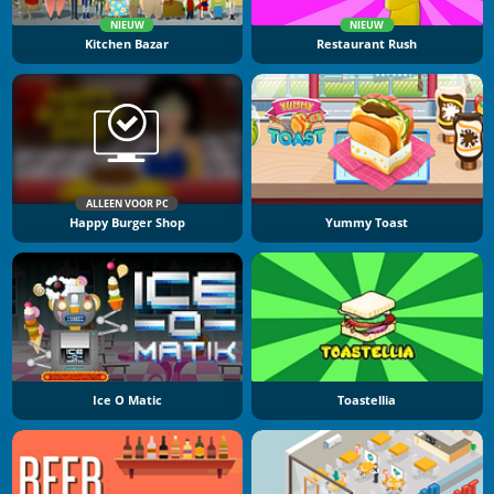
NIEUW
NIEUW
Kitchen Bazar
Restaurant Rush
ALLEEN VOOR PC
Happy Burger Shop
Yummy Toast
Ice O Matic
Toastellia