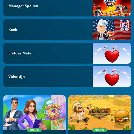
Manager Spellen
Kook
Liefdes Meter
Valentijn
NIEUW
NIEUW