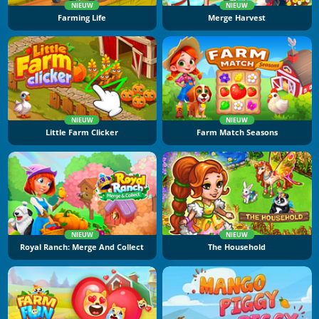
NIEUW
NIEUW
Farming Life
Merge Harvest
NIEUW
NIEUW
Little Farm Clicker
Farm Match Seasons
NIEUW
NIEUW
Royal Ranch: Merge And Collect
The Household