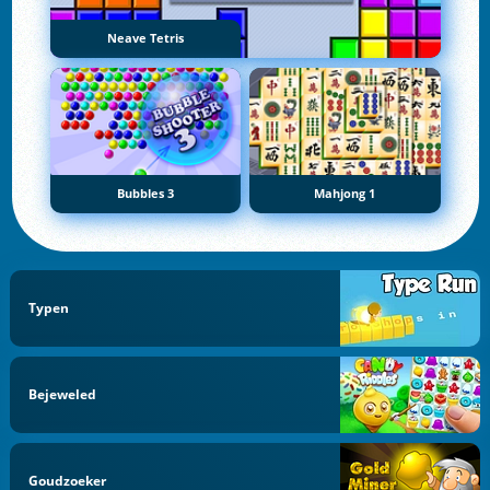
Neave Tetris
Bubbles 3
Mahjong 1
Typen
Bejeweled
Goudzoeker