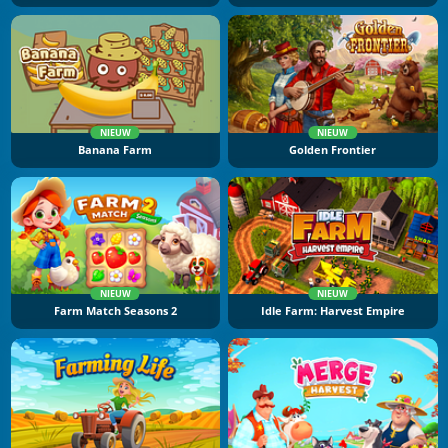
NIEUW
NIEUW
Banana Farm
Golden Frontier
NIEUW
NIEUW
Farm Match Seasons 2
Idle Farm: Harvest Empire