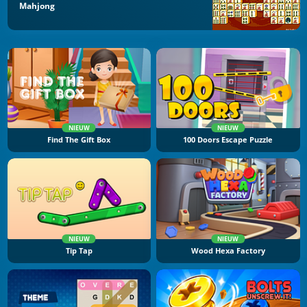
Mahjong
NIEUW
NIEUW
Find The Gift Box
100 Doors Escape Puzzle
NIEUW
NIEUW
Tip Tap
Wood Hexa Factory