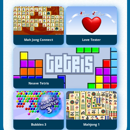
Mah Jong Connect
Love Tester
Neave Tetris
Bubbles 3
Mahjong 1