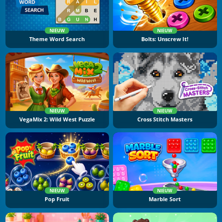
NIEUW
NIEUW
Theme Word Search
Bolts: Unscrew It!
NIEUW
NIEUW
VegaMix 2: Wild West Puzzle
Cross Stitch Masters
NIEUW
NIEUW
Pop Fruit
Marble Sort