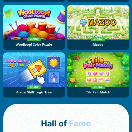
NIEUW
NIEUW
Woolloop! Color Puzzle
Mazoo
NIEUW
NIEUW
Arrow Shift Logic Tree
Tile Pair Match
Hall of
Fame