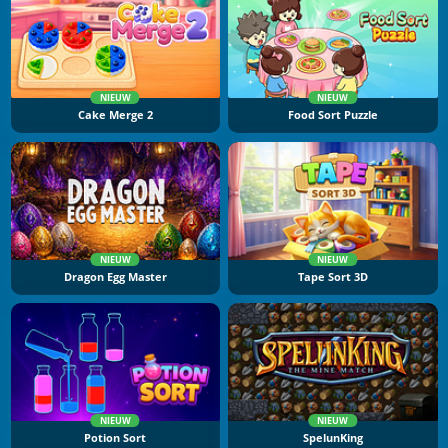
NIEUW
NIEUW
Cake Merge 2
Food Sort Puzzle
NIEUW
NIEUW
Dragon Egg Master
Tape Sort 3D
NIEUW
NIEUW
Potion Sort
SpelunKing