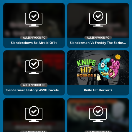
ALLEEN VOOR PC
ALLEEN VOOR PC
Slenderclown Be Afraid Of It
Slenderman Vs Freddy The Fazbear
ALLEEN VOOR PC
Slenderman History WWII Faceless Horror
Knife Hit Horror 2