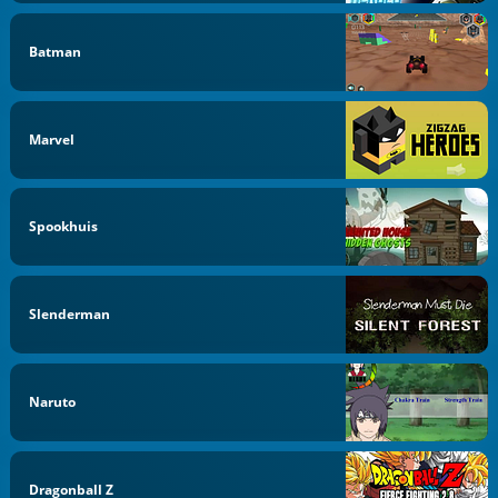
Batman
Marvel
Spookhuis
Slenderman
Naruto
Dragonball Z