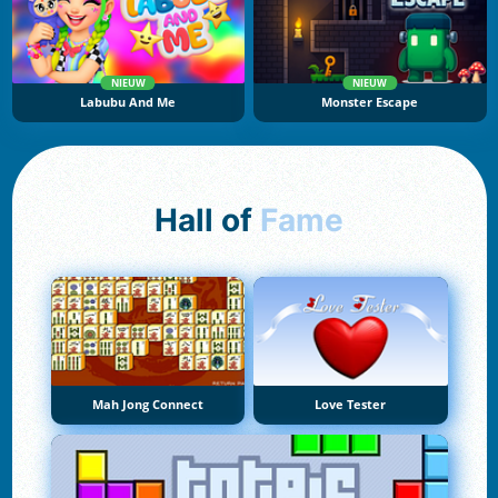
NIEUW
NIEUW
Labubu And Me
Monster Escape
Hall of
Fame
Mah Jong Connect
Love Tester