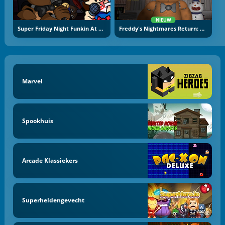
NIEUW
Super Friday Night Funkin At Freddy's 2
Freddy's Nightmares Return: Horror New Year
Marvel
Spookhuis
Arcade Klassiekers
Superheldengevecht