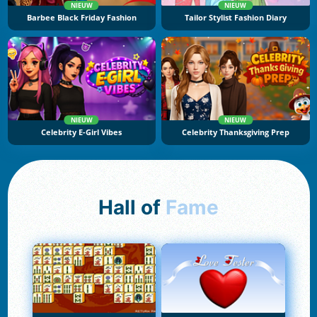
NIEUW
NIEUW
Barbee Black Friday Fashion
Tailor Stylist Fashion Diary
NIEUW
NIEUW
Celebrity E-Girl Vibes
Celebrity Thanksgiving Prep
Hall of
Fame