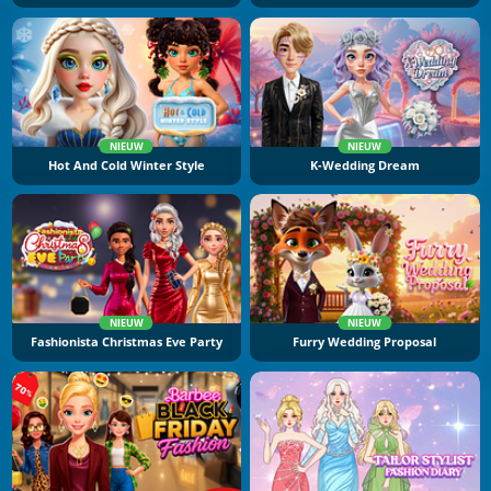
NIEUW
NIEUW
Hot And Cold Winter Style
K-Wedding Dream
NIEUW
NIEUW
Fashionista Christmas Eve Party
Furry Wedding Proposal