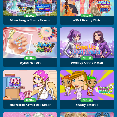
NIEUW
NIEUW
Moon League Sports Season
ASMR Beauty Clinic
NIEUW
NIEUW
Stylish Nail Art
Dress Up Outfit Match
NIEUW
NIEUW
Kiki World: Kawaii Doll Decor
Beauty Resort 2