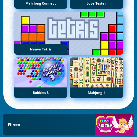
Mah Jong Connect
Love Tester
Neave Tetris
Bubbles 3
Mahjong 1
Flirten