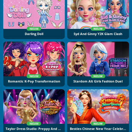
NIEUW
NIEUW
Darling Doll
Syd And Ginny Y2K Glam Clash
NIEUW
NIEUW
Romantic K-Pop Transformation
Stardom Alt Girls Fashion Duel
NIEUW
NIEUW
Taylor Dress Studio: Preppy And Wild West Glam
Besties Chinese New Year Celebration