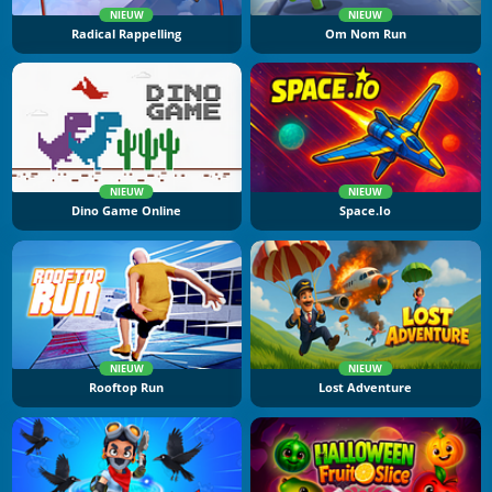
NIEUW
NIEUW
Radical Rappelling
Om Nom Run
NIEUW
NIEUW
Dino Game Online
Space.io
NIEUW
NIEUW
Rooftop Run
Lost Adventure