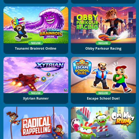
NIEUW
NIEUW
Tsunami Brainrot Online
Obby Parkour Racing
NIEUW
NIEUW
Xytrian Runner
Escape School Duel