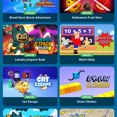
NIEUW
NIEUW
Brawl Stars Brave Adventure
Halloween Fruit Slice
NIEUW
NIEUW
Labubu Jetpack Rush
Math Obby
NIEUW
NIEUW
Cat Escape
Draw Climber