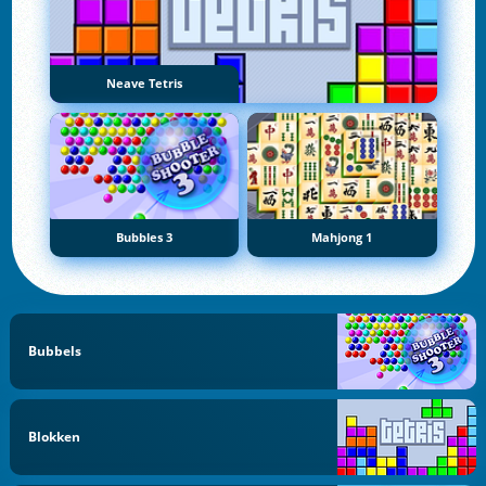
Neave Tetris
Bubbles 3
Mahjong 1
Bubbels
Blokken