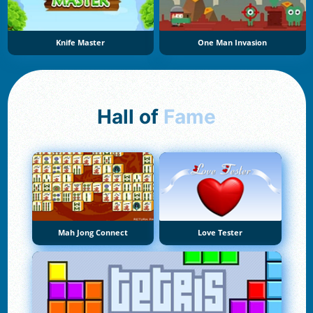
Knife Master
One Man Invasion
Hall of
Fame
Mah Jong Connect
Love Tester