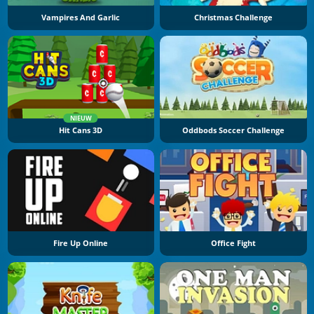
Vampires And Garlic
Christmas Challenge
NIEUW
Hit Cans 3D
Oddbods Soccer Challenge
Fire Up Online
Office Fight