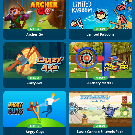
NIEUW
NIEUW
Archer Go
Limited Kaboom
NIEUW
NIEUW
Crazy Axe
Archery Master
NIEUW
NIEUW
Angry Guys
Laser Cannon 3: Levels Pack