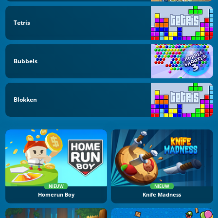
Tetris
Bubbels
Blokken
NIEUW
NIEUW
Homerun Boy
Knife Madness