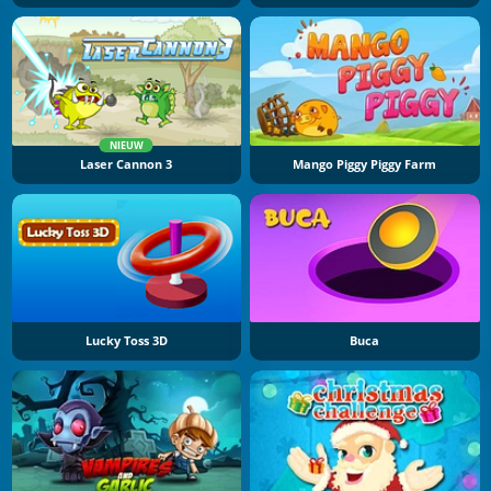
NIEUW
Laser Cannon 3
Mango Piggy Piggy Farm
Lucky Toss 3D
Buca