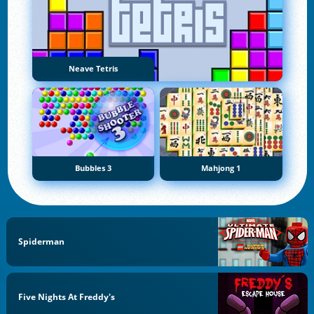
Neave Tetris
Bubbles 3
Mahjong 1
Spiderman
Five Nights At Freddy's