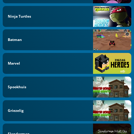
Ninja Turtles
Batman
Marvel
Spookhuis
Griezelig
Slenderman