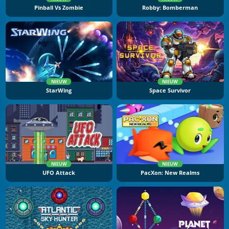
Pinball Vs Zombie
Robby: Bomberman
NIEUW
NIEUW
StarWing
Space Survivor
NIEUW
NIEUW
UFO Attack
PacXon: New Realms