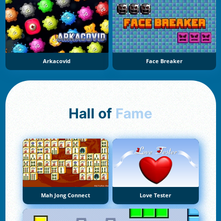
Arkacovid
Face Breaker
Hall of
Fame
Mah Jong Connect
Love Tester