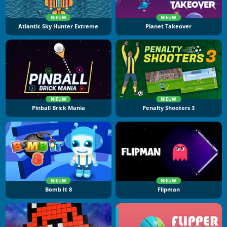
NIEUW
NIEUW
Atlantic Sky Hunter Extreme
Planet Takeover
NIEUW
NIEUW
Pinball Brick Mania
Penalty Shooters 3
NIEUW
NIEUW
Bomb It 8
Flipman