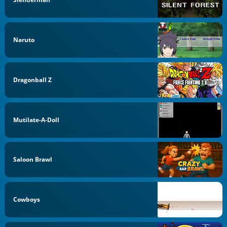
Naruto
Dragonball Z
Mutilate-A-Doll
Saloon Brawl
Cowboys