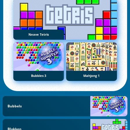
Neave Tetris
Bubbles 3
Mahjong 1
Bubbels
Blokken