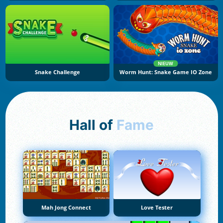
NIEUW
Snake Challenge
Worm Hunt: Snake Game IO Zone
Hall of
Fame
Mah Jong Connect
Love Tester