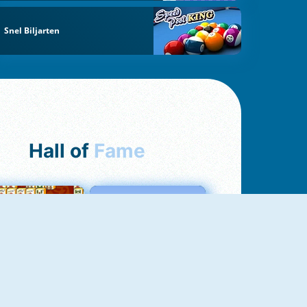
Snel Biljarten
Hall of
Fame
ah Jong Connect
Love Tester