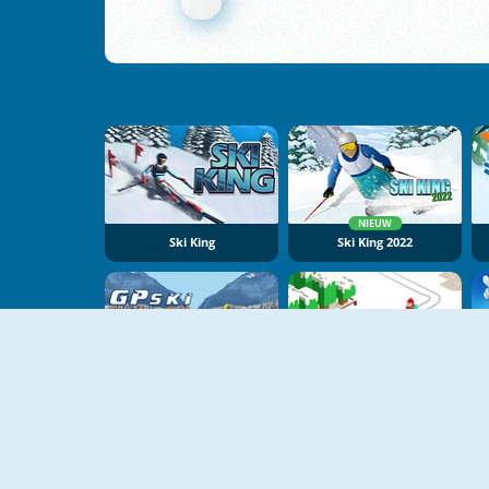
NIEUW
Ski King
Ski King 2022
GP Ski Slalom
Xmas Slope