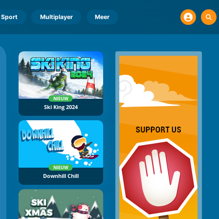
Sport
Multiplayer
Meer
NIEUW
Ski King 2024
NIEUW
Downhill Chill