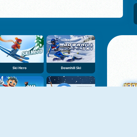
Ski Hero
Downhill Ski
NIEUW
Ski Safari
Sweeper Curling
M