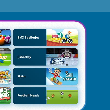
BMX Spelletjes
IJshockey
Skiën
Football Heads