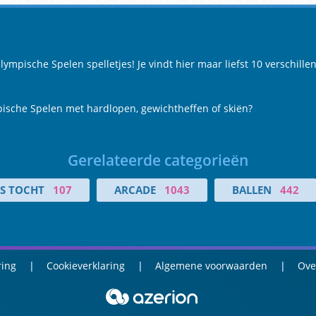
mpische Spelen spelletjes! Je vindt hier maar liefst 10 verschille
ische Spelen met hardlopen, gewichtheffen of skiën?
Gerelateerde categorieën
S TOCHT
107
ARCADE
1043
BALLEN
442
ring
Cookieverklaring
Algemene voorwaarden
Ove