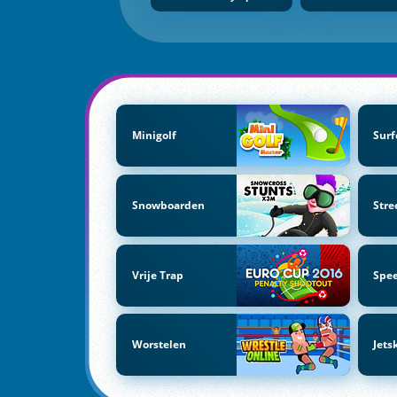
Minigolf
Surf
Snowboarden
Stre
Vrije Trap
Spe
Worstelen
Jets