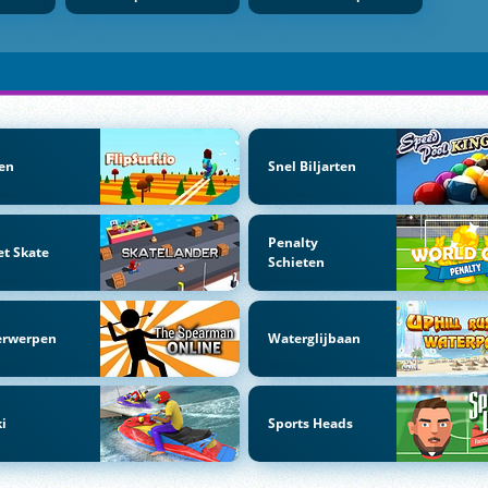
en
Snel Biljarten
Penalty
et Skate
Schieten
erwerpen
Waterglijbaan
ki
Sports Heads