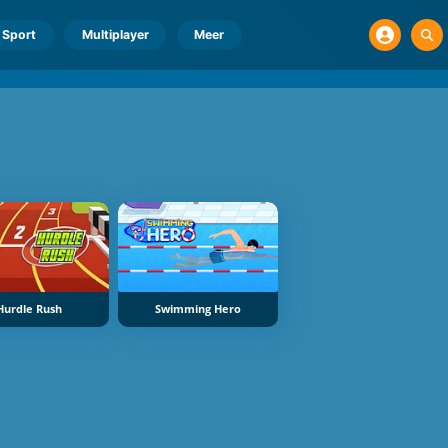
Sport
Multiplayer
Meer
Hurdle Rush
Swimming Hero