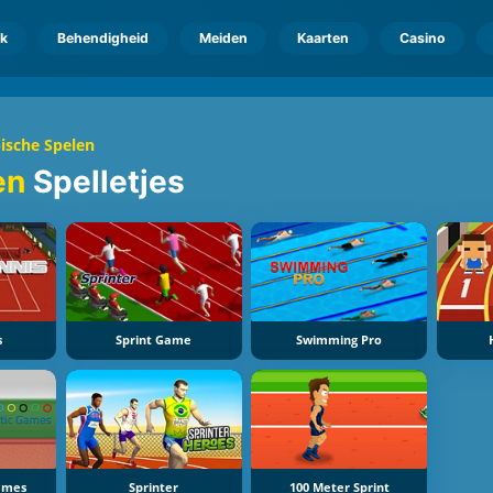
k
Behendigheid
Meiden
Kaarten
Casino
ische Spelen
len
Spelletjes
s
Sprint Game
Swimming Pro
Games
Sprinter
100 Meter Sprint