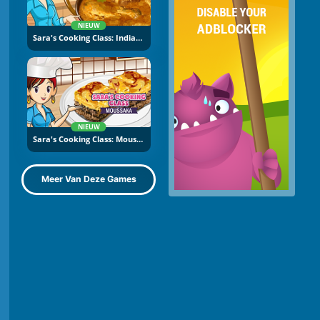
NIEUW
Sara's Cooking Class: Indian Curry
NIEUW
Sara's Cooking Class: Moussaka
Meer Van Deze Games