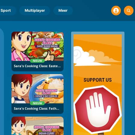
Sport
Multiplayer
Meer
NIEUW
Sara's Cooking Class: Easter Bread
NIEUW
Sara's Cooking Class: Father's Day Cobbler