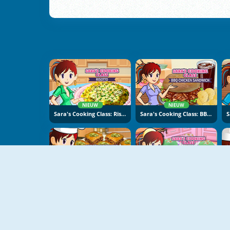
NIEUW
NIEUW
Sara's Cooking Class: Risotto
Sara's Cooking Class: BBQ Chicken Sandwich
NIEUW
NIEUW
Sara's Cooking Class: Baklava
Sara's Cooking Class: Sweet Rice Cakes