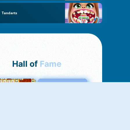
Tandarts
Hall of
Fame
ah Jong Connect
Love Tester