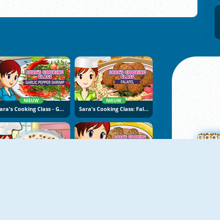
NIEUW
NIEUW
Sara's Cooking Class - Garlic Pepper Shrimp
Sara's Cooking Class: Falafel
NIEUW
NIEUW
Sara's Cooking Class: Rice Pudding
Sara's Cooking Class: Swedish Meatballs
M