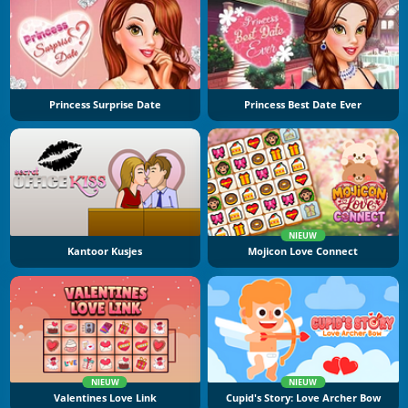
Princess Surprise Date
Princess Best Date Ever
NIEUW
Kantoor Kusjes
Mojicon Love Connect
NIEUW
NIEUW
Valentines Love Link
Cupid's Story: Love Archer Bow