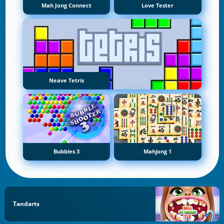
Mah Jong Connect
Love Tester
Neave Tetris
Bubbles 3
Mahjong 1
Tandarts