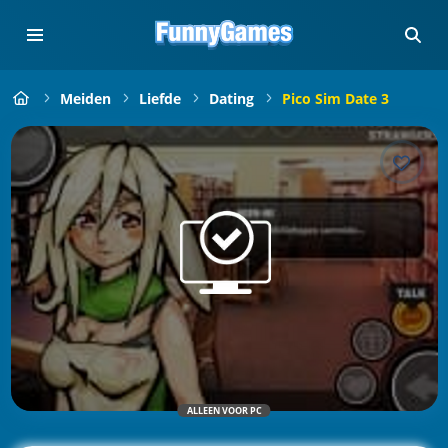
Meiden
Liefde
Dating
Pico Sim Date 3
ALLEEN VOOR PC