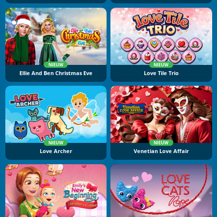
NIEUW
NIEUW
Ellie And Ben Christmas Eve
Love Tile Trio
NIEUW
NIEUW
Love Archer
Venetian Love Affair