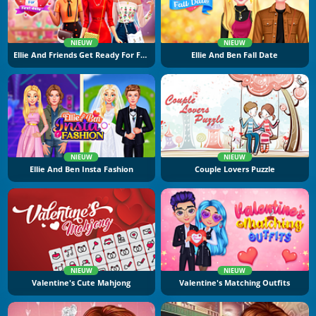
NIEUW
NIEUW
Ellie And Friends Get Ready For First Date
Ellie And Ben Fall Date
NIEUW
NIEUW
Ellie And Ben Insta Fashion
Couple Lovers Puzzle
NIEUW
NIEUW
Valentine's Cute Mahjong
Valentine's Matching Outfits