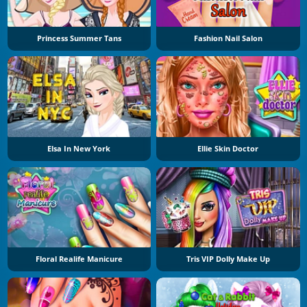
Princess Summer Tans
Fashion Nail Salon
Elsa In New York
Ellie Skin Doctor
Floral Realife Manicure
Tris VIP Dolly Make Up