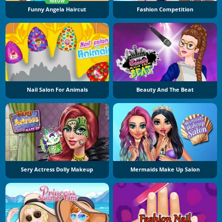
NIEUW
Funny Angela Haircut
Fashion Competition
Nail Salon For Animals
Beauty And The Beat
Sery Actress Dolly Makeup
Mermaids Make Up Salon