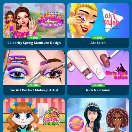
NIEUW
NIEUW
Celebrity Spring Manicure Design
Art Salon
NIEUW
NIEUW
Eye Art Perfect Makeup Artist
Girls Nail Salon