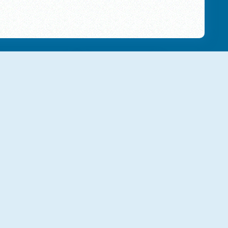
NIEUW
NIEUW
Obby Tower
Tobinin
NIEUW
NIEUW
Flip Knife
Spider Noob Obstacle Course
M