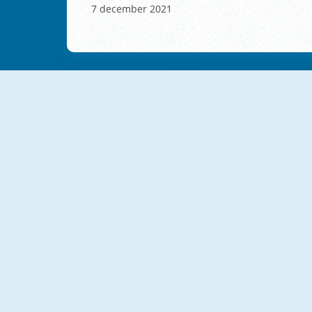
7 december 2021
NIEUW
NIEUW
Jumper's Quest
Capybara Jump
NIEUW
NIEUW
Jetpack Jump
Parkour Block 7