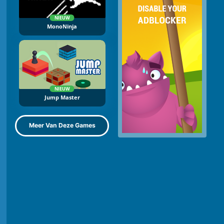
NIEUW
MonoNinja
NIEUW
Jump Master
Meer Van Deze Games