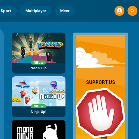
Sport
Multiplayer
Meer
NIEUW
Noob Flip
NIEUW
Ninja Up!