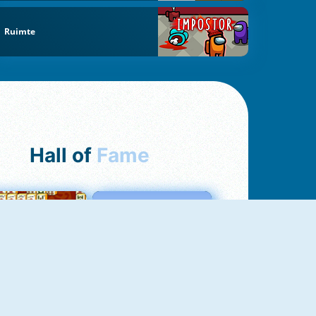
Ruimte
Hall of
Fame
ah Jong Connect
Love Tester