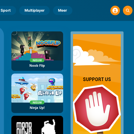
Sport
Multiplayer
Meer
NIEUW
Noob Flip
NIEUW
Ninja Up!