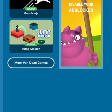
NIEUW
MonoNinja
NIEUW
Jump Master
Meer Van Deze Games