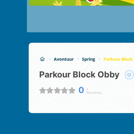
Avontuur
Spring
Parkour Block
Parkour Block Obby
0
0
Waardering: