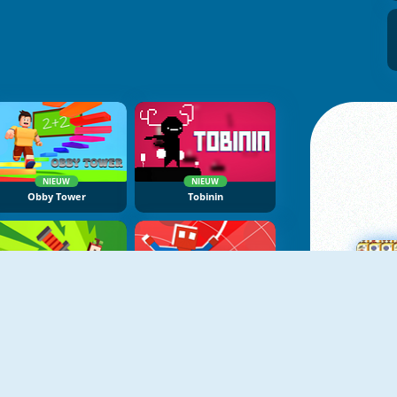
NIEUW
NIEUW
Obby Tower
Tobinin
NIEUW
NIEUW
Flip Knife
Spider Noob Obstacle Course
M