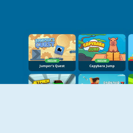
NIEUW
NIEUW
Jumper's Quest
Capybara Jump
NIEUW
NIEUW
Jetpack Jump
Parkour Block 7