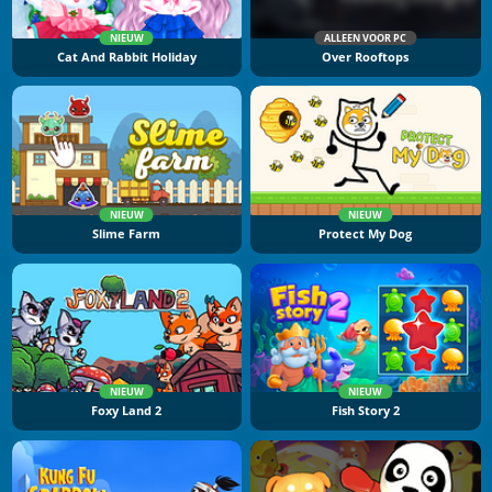
NIEUW
ALLEEN VOOR PC
Cat And Rabbit Holiday
Over Rooftops
NIEUW
NIEUW
Slime Farm
Protect My Dog
NIEUW
NIEUW
Foxy Land 2
Fish Story 2