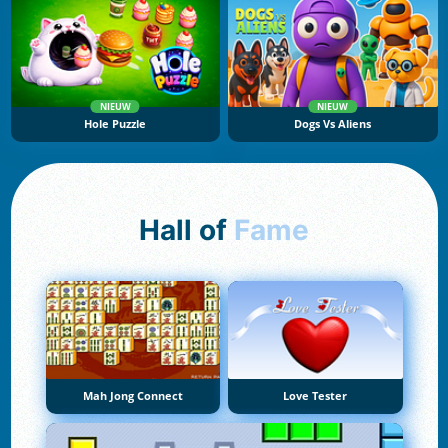
NIEUW
NIEUW
Hole Puzzle
Dogs Vs Aliens
Hall of
Fame
Mah Jong Connect
Love Tester