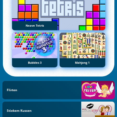
Neave Tetris
Bubbles 3
Mahjong 1
Flirten
Stiekem Kussen